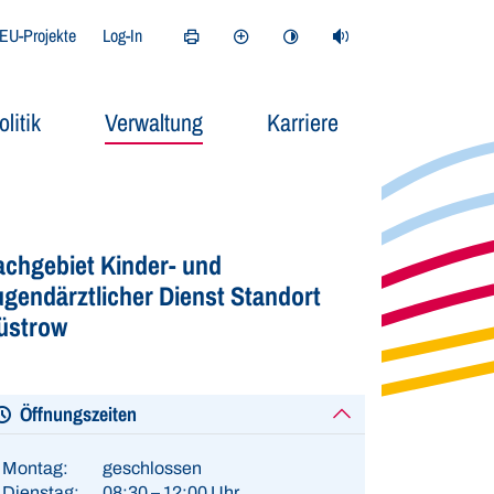
EU-Projekte
Log-In
Seite drucken
Kontrastmodus aktivieren
Seite vorlesen (ReadSp
olitik
Verwaltung
Karriere
achgebiet Kinder- und
ugendärztlicher Dienst Standort
üstrow
Öffnungszeiten
Montag:
geschlossen
Dienstag:
08:30 – 12:00 Uhr