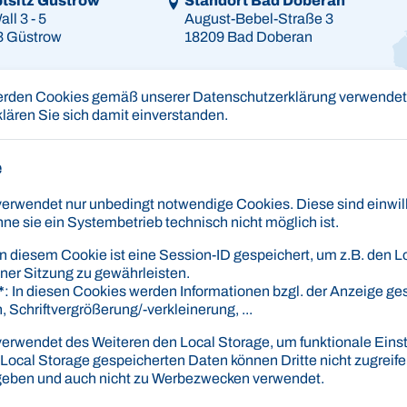
tsitz Güstrow
Standort Bad Doberan
ll 3 - 5
August-Bebel-Straße 3
3 Güstrow
18209 Bad Doberan
erden Cookies gemäß unserer Datenschutzerklärung verwendet.
klären Sie sich damit einverstanden.
e
 und Fahrerlaubnisbehörde):
wendet nur unbedingt notwendige Cookies. Diese sind einwilli
Ban
hr - 16:00 Uhr
hne sie ein Systembetrieb technisch nicht möglich ist.
 Uhr - 17:00 Uhr
Os
IB
 In diesem Cookie ist eine Session-ID gespeichert, um z.B. den L
nen, um die Bearbeitung der Anliegen zu beschleunigen.
BI
iner Sitzung zu gewährleisten.
*
: In diesen Cookies werden Informationen bzgl. der Anzeige ge
, Schriftvergrößerung/-verkleinerung, ...
aubnisbehörde
rwendet des Weiteren den Local Storage, um funktionale Einst
 Local Storage gespeicherten Daten können Dritte nicht zugreif
egeben und auch nicht zu Werbezwecken verwendet.
hr - 18:00 Uhr