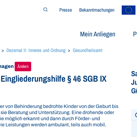
Presse
Bekanntmachungen
Suchfeld öffnen/schließen
Mein Anliegen
P
Dezernat II: Inneres und Ordnung
Gesundheitsamt
nhagen
Ändern
S
ingliederungshilfe § 46 SGB IX
J
G
der von Behinderung bedrohte Kinder von der Geburt bis
t sie Beratung und Unterstützung. Eine drohende oder
wie möglich erkannt und dann durch Förder- und
 Leistungen werden ambulant, teils auch mobil,