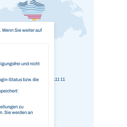
 Wenn Sie weiter auf
gungsfrei und nicht
kverbindung
tseesparkasse Rostock
AN
DE58 1305 0000 0605 1111 11
ogin-Status bzw. die
C
NOLADE21ROS
speichert:
ellungen zu
en. Sie werden an