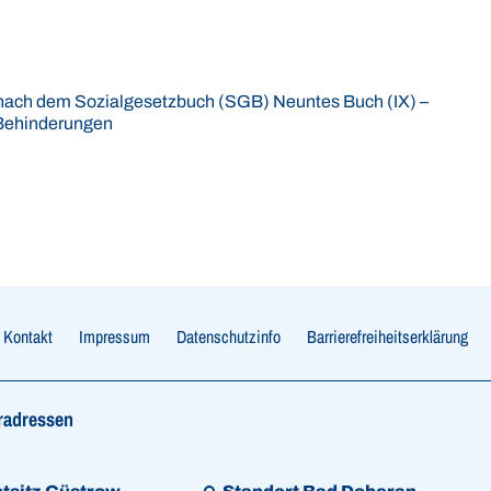
e nach dem Sozialgesetzbuch (SGB) Neuntes Buch (IX) –
 Behinderungen
Kontakt
Impressum
Datenschutzinfo
Barrierefreiheitserklärung
radressen
 Google-Maps Navigation
Link zur Google-Maps Navigation