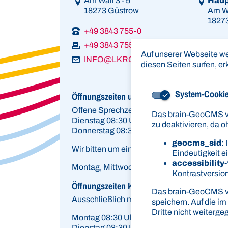
Am Wall 3 - 5
Haup
18273 Güstrow
Am Wa
1827
+49 3843 755-0
+49 3843 755-10800
Auf unserer Webseite w
INFO@LKROS.DE
diesen Seiten surfen, er
System-Cooki
Öffnungszeiten und Service
Offene Sprechzeiten (außer Kfz-Zulassung
Das brain-GeoCMS ver
Dienstag 08:30 Uhr - 12:00 Uhr und 13:30 U
zu deaktivieren, da o
Donnerstag 08:30 Uhr - 12:00 Uhr und 13:30
geocms_sid
:
Wir bitten um eine Vereinbarung von Termi
Eindeutigkeit e
accessibility-
Montag, Mittwoch, Freitag - Nur mit Termin
Kontrastversion
Öffnungszeiten Kfz-Zulassung und Fahrerl
Das brain-GeoCMS ve
Ausschließlich mit
Termin.
speichern. Auf die im
Dritte nicht weiterg
Montag 08:30 Uhr - 12:00 Uhr
Dienstag 08:30 Uhr - 12:00 Uhr und 13:30 U