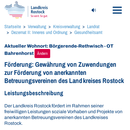
Navigat
Seite vorlesen (Read
Startseite
Verwaltung
Kreisverwaltung
Landrat
Dezernat II: Inneres und Ordnung
Gesundheitsamt
Aktueller Wohnort: Börgerende-Rethwisch - OT
Bahrenhorst
Ändern
Förderung: Gewährung von Zuwendungen
zur Förderung von anerkannten
Betreuungsvereinen des Landkreises Rostock
Leistungsbeschreibung
Der Landkreis Rostock fördert im Rahmen seiner
freiwilligen Leistungen soziale Vorhaben und Projekte von
anerkannten Betreuungsvereinen des Landkreises
Rostock.