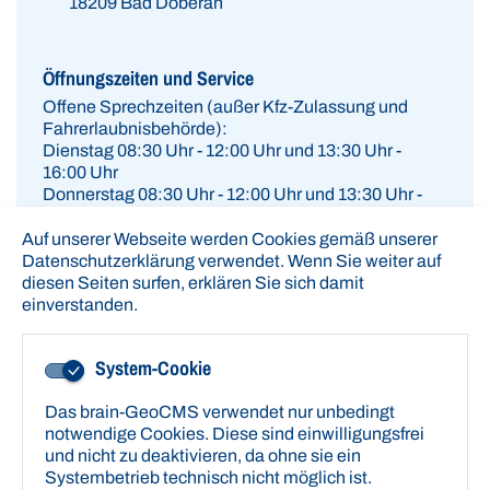
18209 Bad Doberan
Öffnungszeiten und Service
Offene Sprechzeiten (außer Kfz-Zulassung und
Fahrerlaubnisbehörde):
Dienstag 08:30 Uhr - 12:00 Uhr und 13:30 Uhr -
16:00 Uhr
Donnerstag 08:30 Uhr - 12:00 Uhr und 13:30 Uhr -
17:00 Uhr
Auf unserer Webseite werden Cookies gemäß unserer
Wir bitten um eine Vereinbarung von Terminen, um
Datenschutzerklärung verwendet. Wenn Sie weiter auf
die Bearbeitung der Anliegen zu beschleunigen.
diesen Seiten surfen, erklären Sie sich damit
einverstanden.
Montag, Mittwoch, Freitag - Nur mit Termin
Öffnungszeiten Kfz-Zulassung und
System-Cookie
Fahrerlaubnisbehörde
Ausschließlich mit
Termin.
Das brain-GeoCMS verwendet nur unbedingt
notwendige Cookies. Diese sind einwilligungsfrei
Montag 08:30 Uhr - 12:00 Uhr
und nicht zu deaktivieren, da ohne sie ein
Dienstag 08:30 Uhr - 12:00 Uhr und 13:30 Uhr -
Systembetrieb technisch nicht möglich ist.