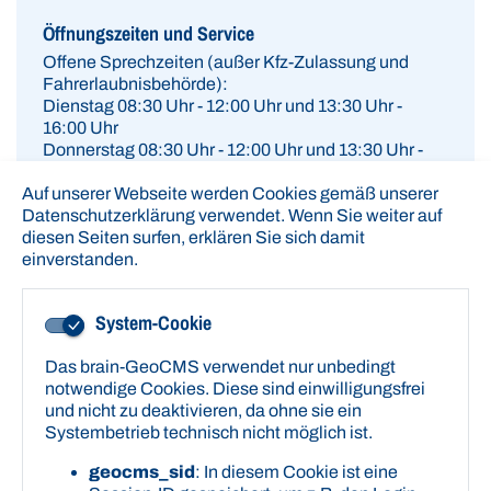
Öffnungszeiten und Service
Offene Sprechzeiten (außer Kfz-Zulassung und
Fahrerlaubnisbehörde):
Dienstag 08:30 Uhr - 12:00 Uhr und 13:30 Uhr -
16:00 Uhr
Donnerstag 08:30 Uhr - 12:00 Uhr und 13:30 Uhr -
17:00 Uhr
Auf unserer Webseite werden Cookies gemäß unserer
Wir bitten um eine Vereinbarung von Terminen, um
Datenschutzerklärung verwendet. Wenn Sie weiter auf
die Bearbeitung der Anliegen zu beschleunigen.
diesen Seiten surfen, erklären Sie sich damit
einverstanden.
Montag, Mittwoch, Freitag - Nur mit Termin
Öffnungszeiten Kfz-Zulassung und
System-Cookie
Fahrerlaubnisbehörde
Ausschließlich mit
Termin.
Das brain-GeoCMS verwendet nur unbedingt
notwendige Cookies. Diese sind einwilligungsfrei
Montag 08:30 Uhr - 12:00 Uhr
und nicht zu deaktivieren, da ohne sie ein
Dienstag 08:30 Uhr - 12:00 Uhr und 13:30 Uhr -
Systembetrieb technisch nicht möglich ist.
18:00 Uhr
Mittwoch geschlossen
geocms_sid
: In diesem Cookie ist eine