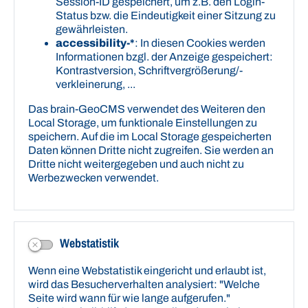
Donnerstag 08:30 Uhr - 12:00 Uhr und 13:30 Uhr -
Session-ID gespeichert, um z.B. den Login-
16:00 Uhr
Status bzw. die Eindeutigkeit einer Sitzung zu
Freitag 08:30 Uhr - 12:00 Uhr
gewährleisten.
accessibility-*
: In diesen Cookies werden
Informationen bzgl. der Anzeige gespeichert:
Kontrastversion, Schriftvergrößerung/-
verkleinerung, ...
Das brain-GeoCMS verwendet des Weiteren den
Local Storage, um funktionale Einstellungen zu
speichern. Auf die im Local Storage gespeicherten
Daten können Dritte nicht zugreifen. Sie werden an
Dritte nicht weitergegeben und auch nicht zu
Werbezwecken verwendet.
Webstatistik
Wenn eine Webstatistik eingericht und erlaubt ist,
Bankverbindung
wird das Besucherverhalten analysiert: "Welche
Ostseesparkasse Rostock
Seite wird wann für wie lange aufgerufen."
IBAN
DE58 1305 0000 0605 1111 11