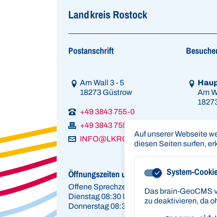
Landkreis Rostock
Postanschrift
Besuche
Link zur Google-Maps Navigation
Link zur
Am Wall 3 - 5
Haup
18273 Güstrow
Am Wa
1827
+49 3843 755-0
+49 3843 755-10800
Auf unserer Webseite w
INFO@LKROS.DE
diesen Seiten surfen, er
System-Cooki
Öffnungszeiten und Service
Offene Sprechzeiten (außer Kfz-Zulassung
Das brain-GeoCMS ver
Dienstag 08:30 Uhr - 12:00 Uhr und 13:30 U
zu deaktivieren, da o
Donnerstag 08:30 Uhr - 12:00 Uhr und 13:30