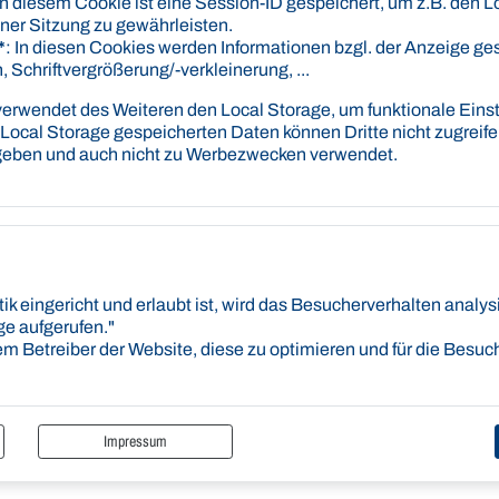
IB
 In diesem Cookie ist eine Session-ID gespeichert, um z.B. den L
nen, um die Bearbeitung der Anliegen zu beschleunigen.
BI
iner Sitzung zu gewährleisten.
*
: In diesen Cookies werden Informationen bzgl. der Anzeige ge
, Schriftvergrößerung/-verkleinerung, ...
aubnisbehörde
rwendet des Weiteren den Local Storage, um funktionale Einst
 Local Storage gespeicherten Daten können Dritte nicht zugreif
egeben und auch nicht zu Werbezwecken verwendet.
hr - 18:00 Uhr
0 Uhr - 16:00 Uhr
k eingericht und erlaubt ist, wird das Besucherverhalten analys
ge aufgerufen."
 dem Betreiber der Website, diese zu optimieren und für die Besu
Impressum