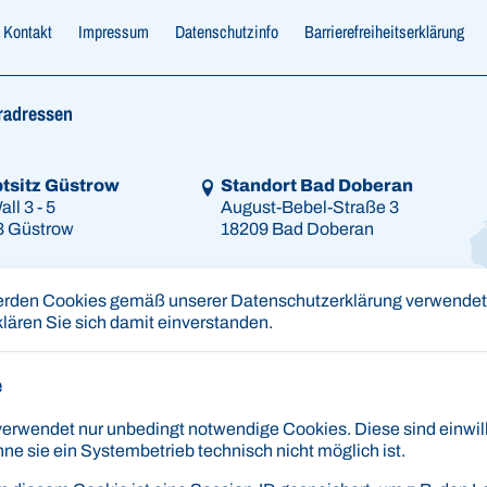
Kontakt
Impressum
Datenschutzinfo
Barrierefreiheitserklärung
radressen
 Google-Maps Navigation
Link zur Google-Maps Navigation
tsitz Güstrow
Standort Bad Doberan
ll 3 - 5
August-Bebel-Straße 3
3 Güstrow
18209 Bad Doberan
erden Cookies gemäß unserer Datenschutzerklärung verwendet.
klären Sie sich damit einverstanden.
e
 und Fahrerlaubnisbehörde):
wendet nur unbedingt notwendige Cookies. Diese sind einwilli
Ban
hr - 16:00 Uhr
hne sie ein Systembetrieb technisch nicht möglich ist.
 Uhr - 17:00 Uhr
Os