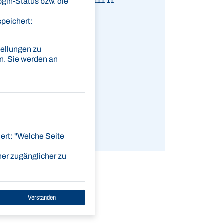
AN
DE58 1305 0000 0605 1111 11
ogin-Status bzw. die
C
NOLADE21ROS
speichert:
ellungen zu
en. Sie werden an
iert: "Welche Seite
cher zugänglicher zu
Verstanden