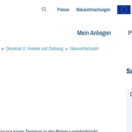
Presse
Bekanntmachungen
Suchfeld öffnen/schließen
Mein Anliegen
P
Dezernat II: Inneres und Ordnung
Gesundheitsamt
S
barung eines Termins in der Betreuungsbehörde